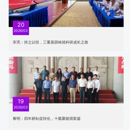
20
2026/03
宋亮：持之以恒，三重基因铸就科研成长之路
19
2026/03
黎明：四年耕耘促转化，十载聚能谱新篇