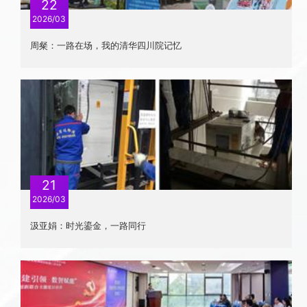
22
2026/03
周粲：一路在场，我的清华四川院记忆
21
2026/03
汲亚娟：时光鎏金，一路同行