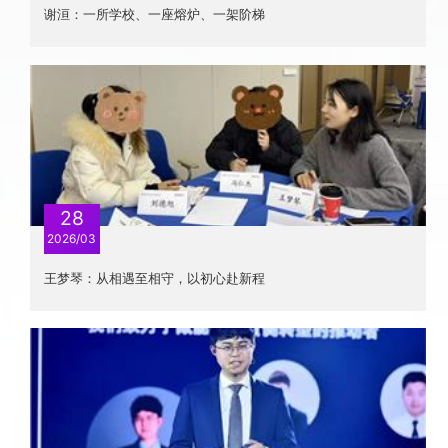
谢洹：一所学校、一座熔炉、一架阶梯
发展巡礼
发展历程
照片廊
视频合集
28
2026/03
视频祝福
在线祝福墙
王梦琴：从相遇至相守，以初心赴新程