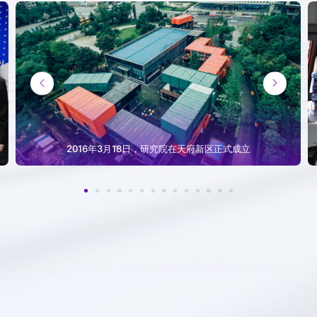
发展巡礼
发展历程


照片廊
视频合集
2016年3月18日，研究院在天府新区正式成立
视频祝福
在线祝福墙