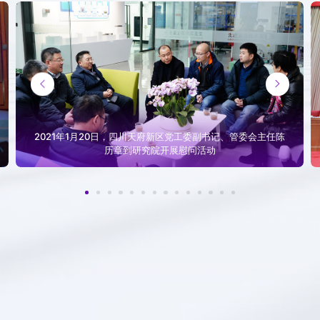
发展巡礼
发展历程


照片廊
视频合集
2021年1月20日，四川天府新区党工委副书记、管委会主任陈
历章到研究院开展慰问活动
视频祝福
在线祝福墙