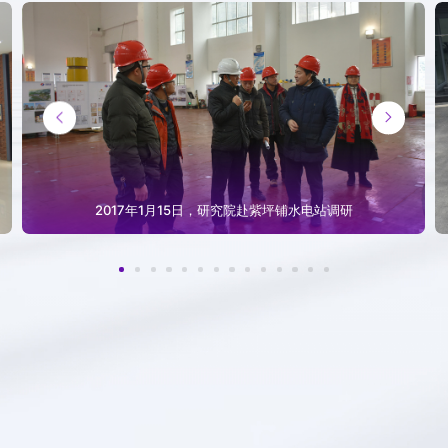
发展巡礼
发展历程


照片廊
视频合集
2017年1月15日，研究院赴紫坪铺水电站调研
视频祝福
在线祝福墙